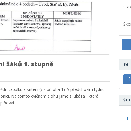
Sta
Ško
í žáků 1. stupně
Sdí
ili tabulku s kritérii (viz příloha 1). V předchozím týdnu
bnici. Na tomto cvičném slohu jsme si ukázali, která
Štít
splňovat.
1.