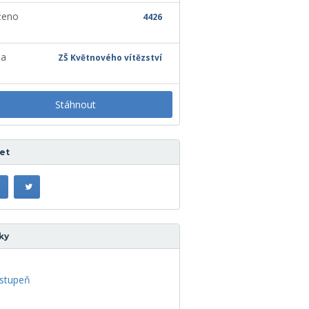
ženo
4426
la
ZŠ Květnového vítězství
Stáhnout
let
ky
 stupeň