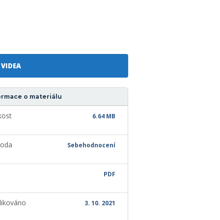
VIDEA
ormace o materiálu
kost
6.64 MB
oda
Sebehodnocení
PDF
likováno
3. 10. 2021