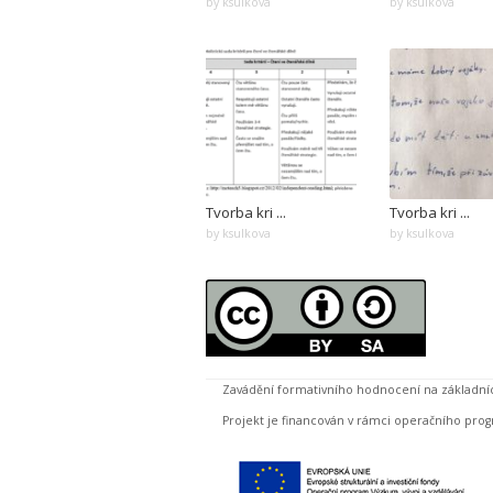
by ksulkova
by ksulkova
Tvorba kri ...
Tvorba kri ...
by ksulkova
by ksulkova
Zavádění formativního hodnocení na základní
Projekt je financován v rámci operačního progr