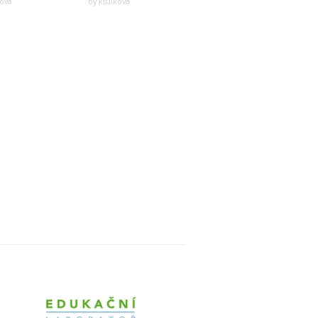
kova
by ksulkova