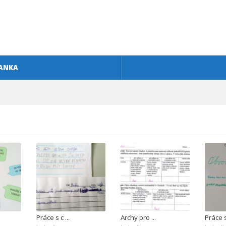
ANKA
Práce s c ...
Archy pro ...
Práce s 