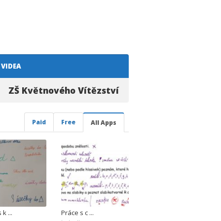
VIDEA
ZŠ Květnového Vítězství
Paid
Free
All Apps
k ...
Práce s c ...