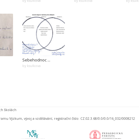
by ksulkova
by ksulkova
by ksul
Sebehodnoc ...
by ksulkova
ch školách
amu Výzkum, vývoj a vzdělávání, registrační číslo: CZ.02.3.68/0.0/0.0/16_032/0008212