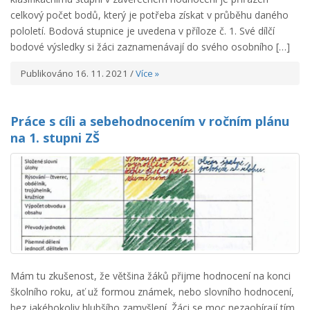
celkový počet bodů, který je potřeba získat v průběhu daného
pololetí. Bodová stupnice je uvedena v příloze č. 1. Své dílčí
bodové výsledky si žáci zaznamenávají do svého osobního […]
Publikováno 16. 11. 2021 /
Více »
Práce s cíli a sebehodnocením v ročním plánu
na 1. stupni ZŠ
Mám tu zkušenost, že většina žáků přijme hodnocení na konci
školního roku, ať už formou známek, nebo slovního hodnocení,
bez jakéhokoliv hlubšího zamyšlení. Žáci se moc nezaobírají tím,