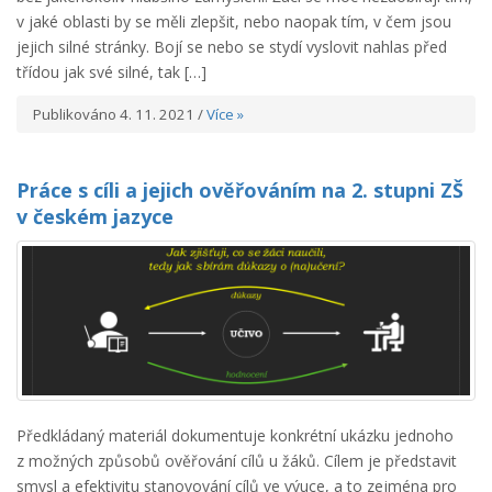
v jaké oblasti by se měli zlepšit, nebo naopak tím, v čem jsou
jejich silné stránky. Bojí se nebo se stydí vyslovit nahlas před
třídou jak své silné, tak […]
Publikováno 4. 11. 2021 /
Více »
Práce s cíli a jejich ověřováním na 2. stupni ZŠ
v českém jazyce
Předkládaný materiál dokumentuje konkrétní ukázku jednoho
z možných způsobů ověřování cílů u žáků. Cílem je představit
smysl a efektivitu stanovování cílů ve výuce, a to zejména pro