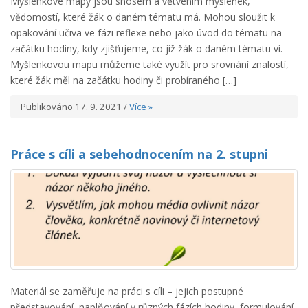
Myšlenkové mapy jsou snosem a větvením myšlenek,
vědomostí, které žák o daném tématu má. Mohou sloužit k
opakování učiva ve fázi reflexe nebo jako úvod do tématu na
začátku hodiny, kdy zjišťujeme, co již žák o daném tématu ví.
Myšlenkovou mapu můžeme také využít pro srovnání znalostí,
které žák měl na začátku hodiny či probíraného […]
Publikováno 17. 9. 2021 /
Více »
Práce s cíli a sebehodnocením na 2. stupni
Materiál se zaměřuje na práci s cíli – jejich postupné
představování, naplňování v různých fázích hodiny, formulování