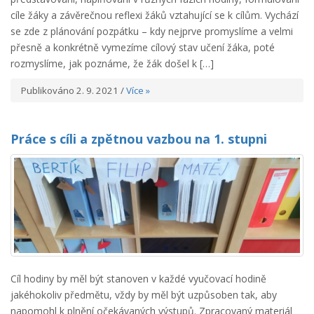
cíle žáky a závěrečnou reflexi žáků vztahující se k cílům. Vychází
se zde z plánování pozpátku – kdy nejprve promyslíme a velmi
přesně a konkrétně vymezíme cílový stav učení žáka, poté
rozmyslíme, jak poznáme, že žák došel k […]
Publikováno 2. 9. 2021 /
Více »
Práce s cíli a zpětnou vazbou na 1. stupni
Cíl hodiny by měl být stanoven v každé vyučovací hodině
jakéhokoliv předmětu, vždy by měl být uzpůsoben tak, aby
napomohl k plnění očekávaných výstupů. Zpracovaný materiál