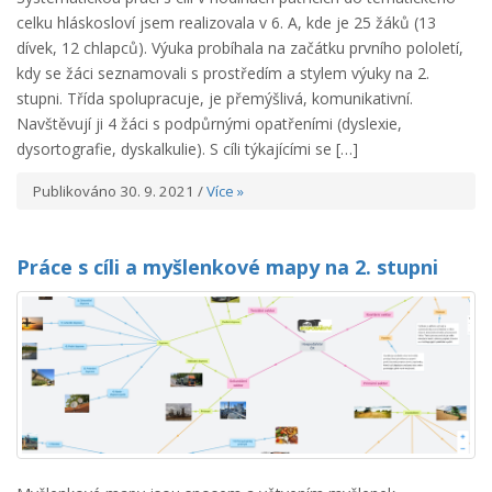
celku hláskosloví jsem realizovala v 6. A, kde je 25 žáků (13
dívek, 12 chlapců). Výuka probíhala na začátku prvního pololetí,
kdy se žáci seznamovali s prostředím a stylem výuky na 2.
stupni. Třída spolupracuje, je přemýšlivá, komunikativní.
Navštěvují ji 4 žáci s podpůrnými opatřeními (dyslexie,
dysortografie, dyskalkulie). S cíli týkajícími se […]
Publikováno 30. 9. 2021 /
Více »
Práce s cíli a myšlenkové mapy na 2. stupni