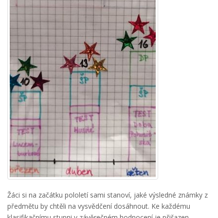
Žáci si na začátku pololetí sami stanoví, jaké výsledné známky z
předmětu by chtěli na vysvědčení dosáhnout. Ke každému
klasifikačnímu stupni v závěrečném hodnocení je přiřazen