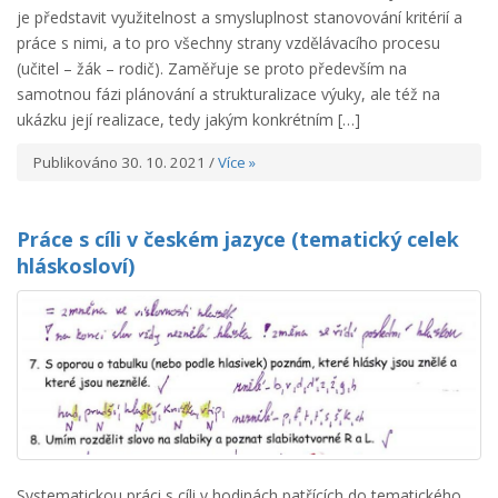
je představit využitelnost a smysluplnost stanovování kritérií a
práce s nimi, a to pro všechny strany vzdělávacího procesu
(učitel – žák – rodič). Zaměřuje se proto především na
samotnou fázi plánování a strukturalizace výuky, ale též na
ukázku její realizace, tedy jakým konkrétním […]
Publikováno 30. 10. 2021 /
Více »
Práce s cíli v českém jazyce (tematický celek
hláskosloví)
Systematickou práci s cíli v hodinách patřících do tematického