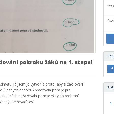
Sta
Ško
Sdí
edování pokroku žáků na 1. stupni
mětu. Já jsem je vytvořila proto, aby si žáci ověřili
Štít
 cílů daných období. Zpracovala jsem je pro
pisnou část. Zařazovala jsem je vždy po probrání
ledný ověřovací test.
1.