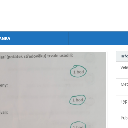
ANKA
Inf
Veli
Met
Typ
Pub