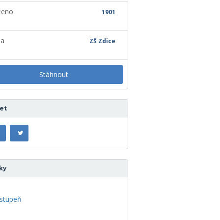
ženo
1901
la
ZŠ Zdice
Stáhnout
let
ky
 stupeň