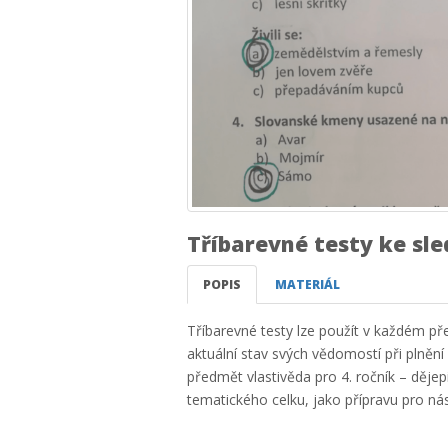
Tříbarevné testy ke sl
POPIS
MATERIÁL
Tříbarevné testy lze použít v každém před
aktuální stav svých vědomostí při plnění
předmět vlastivěda pro 4. ročník – děje
tematického celku, jako přípravu pro nás