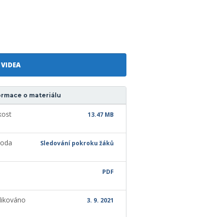
VIDEA
ormace o materiálu
kost
13.47 MB
oda
Sledování pokroku žáků
PDF
likováno
3. 9. 2021