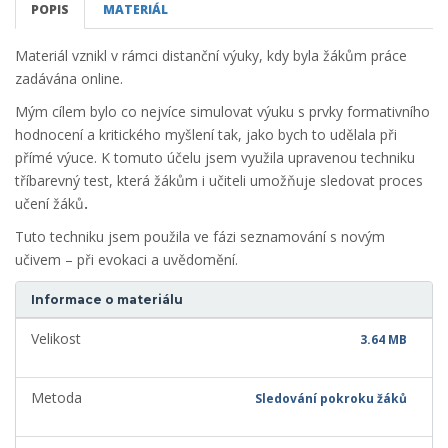
POPIS
MATERIÁL
Materiál vznikl v rámci distanční výuky, kdy byla žákům práce
zadávána online.
Mým cílem bylo co nejvíce simulovat výuku s prvky formativního
hodnocení a kritického myšlení tak, jako bych to udělala při
přímé výuce. K tomuto účelu jsem využila upravenou techniku
tříbarevný test, která žákům i učiteli umožňuje sledovat proces
učení žáků
.
Tuto techniku jsem použila ve fázi seznamování s novým
učivem – při evokaci a uvědomění.
Informace o materiálu
Velikost
3.64 MB
Metoda
Sledování pokroku žáků